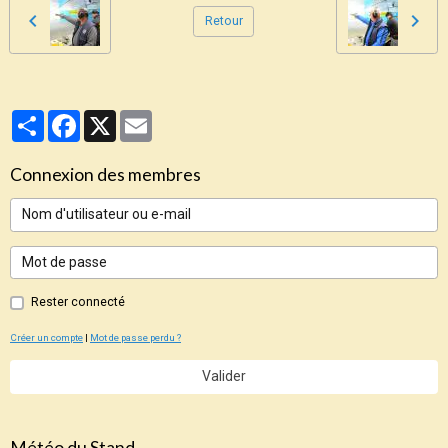
Retour
Partager
Facebook
X
Email
Connexion des membres
Rester connecté
Créer un compte
|
Mot de passe perdu ?
Valider
Météo du Stand