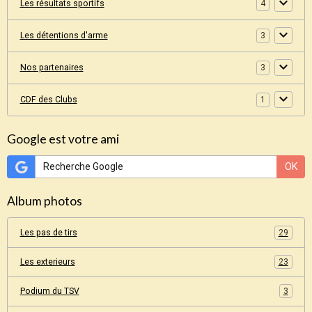
Les résultats sportifs
4
Les détentions d'arme
3
Nos partenaires
3
CDF des Clubs
1
Google est votre ami
OK
Album photos
Les pas de tirs
29
Les exterieurs
23
Podium du TSV
3