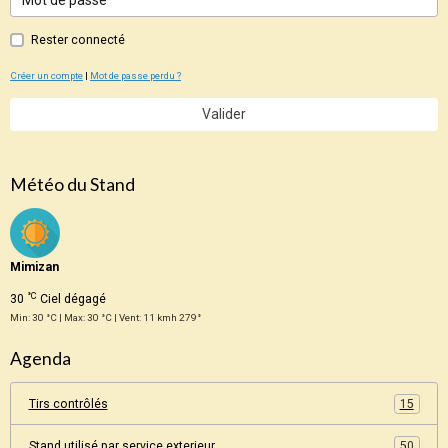
Rester connecté
Créer un compte
|
Mot de passe perdu ?
Valider
Météo du Stand
Mimizan
°C
30
Ciel dégagé
Min: 30 °C | Max: 30 °C | Vent: 11 kmh 279°
Agenda
Tirs contrôlés
15
Stand utilisé par service exterieur
50