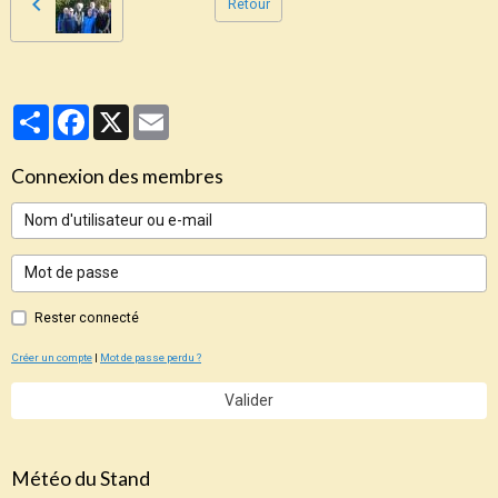
Retour
Partager
Facebook
X
Email
Connexion des membres
Rester connecté
Créer un compte
|
Mot de passe perdu ?
Valider
Météo du Stand