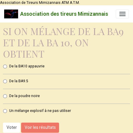
Association de Tireurs Mimizannais ATM A.T.M.
Association des tireurs Mimizannais
SI ON MÉLANGE DE LA BA9
ET DE LA BA 10, ON
OBTIENT
De la BA10 appauvrie
De la BA9.5
De la poudre noire
Un mélange explosif à ne pas utiliser
Voter
Voir les résultats