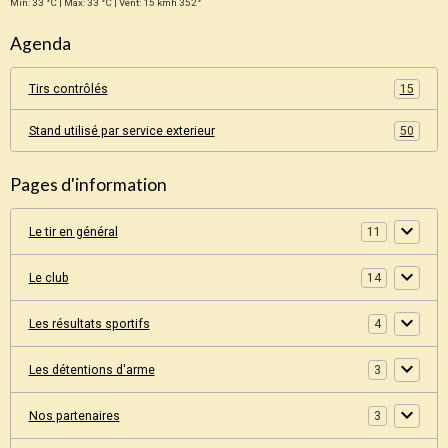
Min: 33 °C | Max: 33 °C | Vent: 15 kmh 352°
Agenda
Tirs contrôlés
15
Stand utilisé par service exterieur
50
Pages d'information
Le tir en général
11
Le club
14
Les résultats sportifs
4
Les détentions d'arme
3
Nos partenaires
3