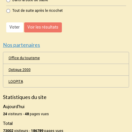
Dans la bute de sable
Tout de suite après le ricochet
Voter
Voir les résultats
Nos partenaires
Office du tourisme
Optique 2000
LOOPITA
Statistiques du site
Aujourd'hui
24
visiteurs -
48
pages vues
Total
73002
visiteurs -
186789
pages vues